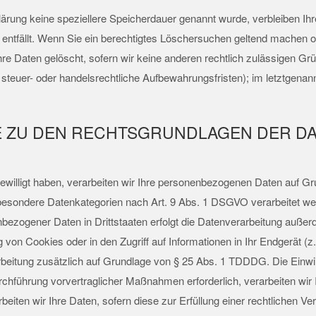
lärung keine speziellere Speicherdauer genannt wurde, verbleiben I
 entfällt. Wenn Sie ein berechtigtes Löschersuchen geltend machen od
re Daten gelöscht, sofern wir keine anderen rechtlich zulässigen Grü
euer- oder handelsrechtliche Aufbewahrungsfristen); im letztgenann
E ZU DEN RECHTSGRUNDLAGEN DER D
gewilligt haben, verarbeiten wir Ihre personenbezogenen Daten auf Gr
 besondere Datenkategorien nach Art. 9 Abs. 1 DSGVO verarbeitet wer
nbezogener Daten in Drittstaaten erfolgt die Datenverarbeitung außerd
on Cookies oder in den Zugriff auf Informationen in Ihr Endgerät (z.
arbeitung zusätzlich auf Grundlage von § 25 Abs. 1 TDDDG. Die Einwilli
rchführung vorvertraglicher Maßnahmen erforderlich, verarbeiten wir 
eiten wir Ihre Daten, sofern diese zur Erfüllung einer rechtlichen Verp